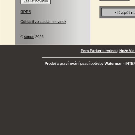
GDPR
<< Zpět n
Odhlásit ze zasílání novinek
©
senon
2026
Pera Parker s rytinou
,
Nože Vic
Prodej a gravírování psací potřeby Waterman - INTER