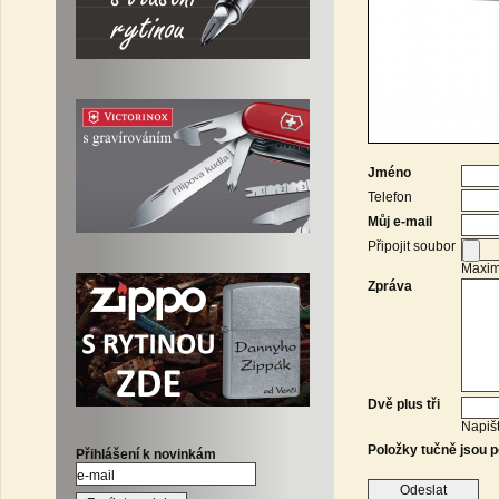
Jméno
Telefon
Můj e-mail
Připojit soubor
Maximá
Zpráva
Dvě plus tři
Napišt
Položky tučně jsou p
Přihlášení k novinkám