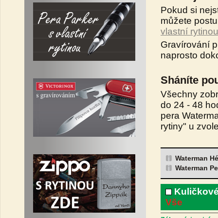
Pokud si nejs
můžete postu
vlastní rytino
Gravírování 
naprosto dok
Sháníte po
Všechny zobr
do 24 - 48 ho
pera Waterman
rytiny" u zvo
Waterman Hé
Waterman Pe
Kuličkové
Vše