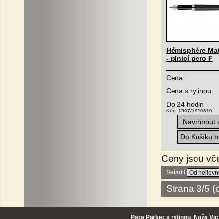
Hémisphère Mat
- plnicí pero F
Cena:
Cena s rytinou:
Do 24 hodin
Kód: 1507/1920810
Navrhnout s
Do Košíku be
Ceny jsou vč
Seřadit
Strana 3/5 
Pera Parker s rytinou
,
Nože Vic