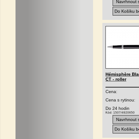
Navrhnout s
Do Košíku be
Hémisphère Bla
CT - roller
Cena:
Cena s rytinou:
Do 24 hodin
Kód: 1507/4920650
Navrhnout s
Do Košíku be