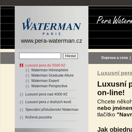
www.pera-waterman.cz
Doprava a cena
Luxusní pera do 5500 Kč
Waterman Hémisphère
Luxusní per
Waterman Graduate Allure
Waterman Expert
Luxusní p
Waterman Perspective
on-line!
Luxusní pera nad 4000 Kč
Chcete někoh
Luxusní pera z drahých kovů
nebo jméne
Speciální příslušenství Waterman
tlačítko
"Navr
Kožená pouzdra
Jak objedn