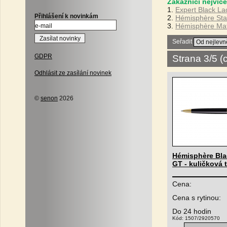
Zákazníci nejvíce
1.
Expert Black La
Přihlášení k novinkám
2.
Hémisphère Stai
3.
Hémisphère Matt
Seřadit
GDPR
Strana 3/5 
Odhlásit ze zasílání novinek
©
senon
2026
Hémisphère Bla
GT - kuličková 
Cena:
Cena s rytinou:
Do 24 hodin
Kód: 1507/2920570