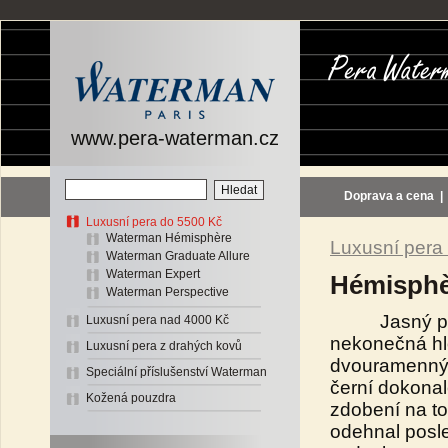
www.pera-waterman.cz
Doprava a cena
Luxusní pera do 5500 Kč
Waterman Hémisphère
Luxusní pera
Waterman Graduate Allure
Waterman Expert
Hémisphèr
Waterman Perspective
Jasný příkl
Luxusní pera nad 4000 Kč
nekonečná hlo
Luxusní pera z drahých kovů
dvouramenný 
Speciální příslušenství Waterman
černí dokonal
Kožená pouzdra
zdobení na to
odehnal posl