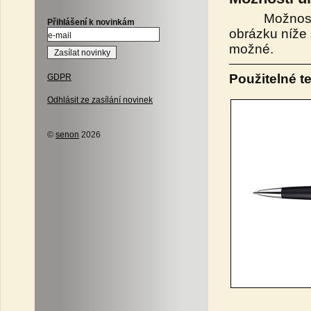
Možnosti u
Přihlášení k novinkám
obrázku níže 
možné.
Použitelné t
GDPR
Odhlásit ze zasílání novinek
©
senon
2026