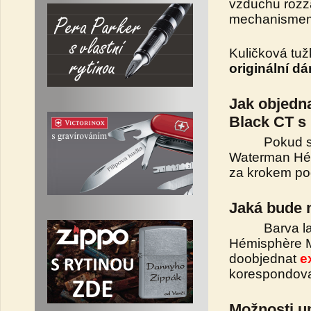
vzduchu rozzá
mechanisme
Kuličková tu
originální d
Jak objedn
Black CT s 
Pokud si nej
Waterman Hém
za krokem p
Jaká bude 
Barva lase
Hémisphère M
doobjednat
e
korespondovat
Možnosti um