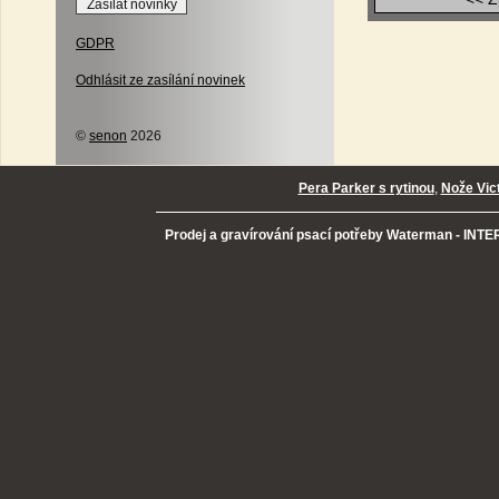
GDPR
Odhlásit ze zasílání novinek
©
senon
2026
Pera Parker s rytinou
,
Nože Vic
Prodej a gravírování psací potřeby Waterman - INTER