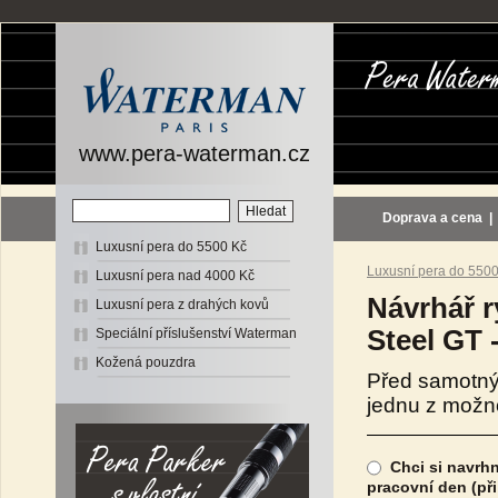
www.pera-waterman.cz
Doprava a cena
Luxusní pera do 5500 Kč
Luxusní pera do 550
Luxusní pera nad 4000 Kč
Návrhář r
Luxusní pera z drahých kovů
Steel GT -
Speciální příslušenství Waterman
Kožená pouzdra
Před samotný
jednu z možno
Chci si navrhn
pracovní den (př