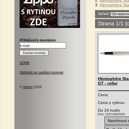
2.
Hémisphère Stai
3.
Hémisphère Stai
Seřadit
Strana 1/1 
Přihlášení k novinkám
GDPR
Odhlásit ze zasílání novinek
Hémisphère Stai
GT - roller
©
senon
2026
Cena:
Cena s rytinou:
Do 24 hodin
Kód: 1507/4920350
Navrhnout s