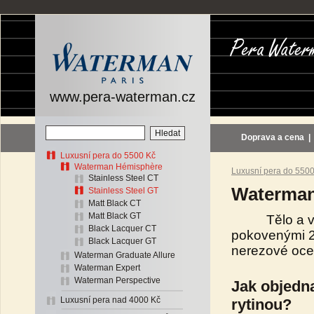
www.pera-waterman.cz
Doprava a cena
Luxusní pera do 5500 Kč
Waterman Hémisphère
Luxusní pera do 550
Stainless Steel CT
Waterman
Stainless Steel GT
Matt Black CT
Matt Black GT
Tělo a víčko
Black Lacquer CT
pokovenými 23
Black Lacquer GT
nerezové oce
Waterman Graduate Allure
Waterman Expert
Waterman Perspective
Jak objedn
Luxusní pera nad 4000 Kč
rytinou?