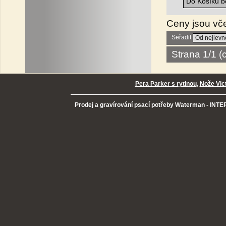
Do Košíku be
Ceny jsou vč
Seřadit
Strana 1/1 
Pera Parker s rytinou
,
Nože Vic
Prodej a gravírování psací potřeby Waterman - INTER