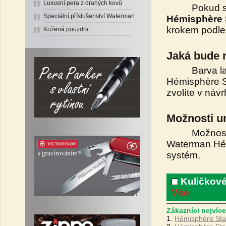
Luxusní pera z drahých kovů
Pokud si nej
Speciální příslušenství Waterman
Hémisphère S
krokem podl
Kožená pouzdra
Jaká bude 
Barva laser
Hémisphère S
zvolíte v návr
Možnosti um
Možnosti umí
Waterman Hémi
systém.
Kuličkové
Vše
Zákazníci nejvíce
1.
Hémisphère Stai