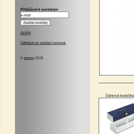
Přihlášení k novinkám
GDPR
Odhlásit ze zasílání novinek
©
senon
2026
Dárková krabička