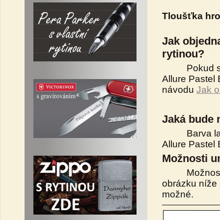
Tloušťka hrot
Jak objedna
rytinou?
Pokud si nej
Allure Pastel
návodu
Jak o
Jaká bude 
Barva laser
Allure Pastel
Možnosti um
Možnosti umí
obrázku níže 
možné.