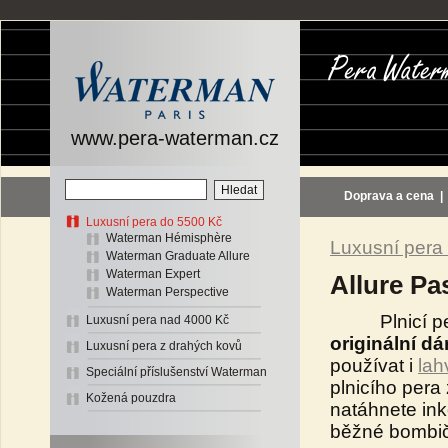
www.pera-waterman.cz
Doprava a cena
Luxusní pera do 5500 Kč
Waterman Hémisphère
Luxusní pera
Waterman Graduate Allure
Waterman Expert
Allure Pas
Waterman Perspective
Plnicí per
Luxusní pera nad 4000 Kč
originální d
Luxusní pera z drahých kovů
používat i
lah
Speciální příslušenství Waterman
plnicího pera
Kožená pouzdra
natáhnete inko
běžné bombič