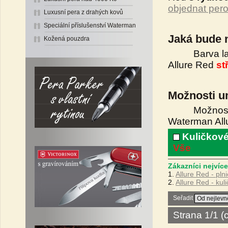
objednat pero 
Luxusní pera z drahých kovů
Speciální příslušenství Waterman
Jaká bude 
Kožená pouzdra
Barva laser
Allure Red
st
Možnosti um
Možnosti umí
Waterman Allu
Kuličkové
Vše
Zákazníci nejvíce
1.
Allure Red - pln
2.
Allure Red - kul
Seřadit
Strana 1/1 