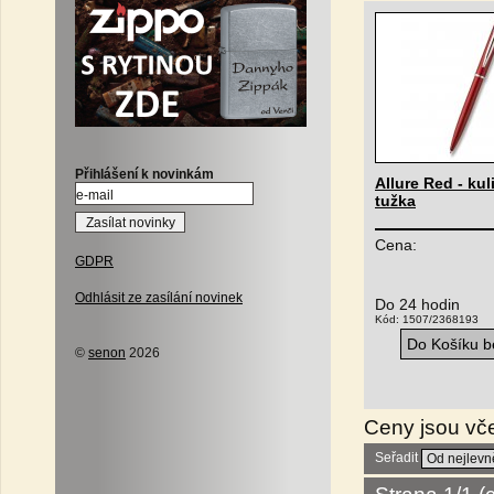
Přihlášení k novinkám
Allure Red - ku
tužka
Cena:
GDPR
Odhlásit ze zasílání novinek
Do 24 hodin
Kód: 1507/2368193
Do Košíku be
©
senon
2026
Ceny jsou vč
Seřadit