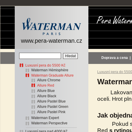
www.pera-waterman.cz
Doprava a cena
Luxusní pera do 5500 Kč
Waterman Hémisphère
Luxusní pera do 550
Waterman Graduate Allure
Waterman
Allure Chrome
Allure Red
Allure Blue
Lakované mo
Allure Black
oceli. Hrot pl
Allure Pastel Blue
Allure Pastel Green
Allure Pastel Pink
Jak objedn
Waterman Expert
Pokud si nej
Waterman Perspective
Red
s rytino
Luxusní pera nad 4000 Kč